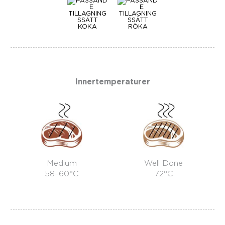
KOKA
RÖKA
Innertemperaturer
Medium
Well Done
58–60°C
72°C