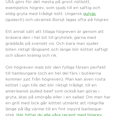
USA görs för det mesta på grovt nötkött,
exempelvis högrev‚ som sjuds till en saftig och
eldig gryta med trådigt kött. Ungersk
gulyás
(gulasch) och ukrainsk Borsjt lagas ofta på högrev.
Ett annat sätt att tillaga högreven är genom att
bräsera den i hel bit till grytstek, gärna med
gräddsås på svenskt vis. Och bara man sjuder
biten riktigt långsamt och länge blir köttet saftigt
och såsen krämig och rik.
Om högreven mals blir den fylliga färsen perfekt
till hamburgare (och en hel del färs i butikerna
kommer just från högreven). Man kan även rosta
köttet i ugn tills det blir riktigt trådigt, till en
amerikansk pulled beef som också kan göras i
gryta, ätas på smörgås eller i en sallad. Om man har
en grill med lock går köttet utmärkt att rökgrilla
länge på låg värme till en fint inpyrd barbeque-
stek.
Här hittar du alla våra recept med högrev.