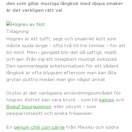
den som gillar mustiga långkok med djupa smaker
är det verkligen rätt val.
Tillagning
Högrev är ett tufft, segt och smakrikt kött som
måste sjuda länge – ofta två till tre timmar – för att
bli mört. Men i gengäld blir det då saftigt, mjällt
och ger ifrån sig ett oslagbart mustigt kokspad.
Den sammanlagda arbetsinsatsen för ett sådant
långkok är ofta blygsam eftersom man kan låta
grytan puttra medan man gör något annat.
Grytor är det vanligaste användningsområdet för
högrev. Köttet kan vara brynt – som till
kalops
och
Boeuf bourguignon
, eller obrynt – som
pepparrotskött och andra frikasséer.
En
genuin chili con carne
från Mexiko och södra