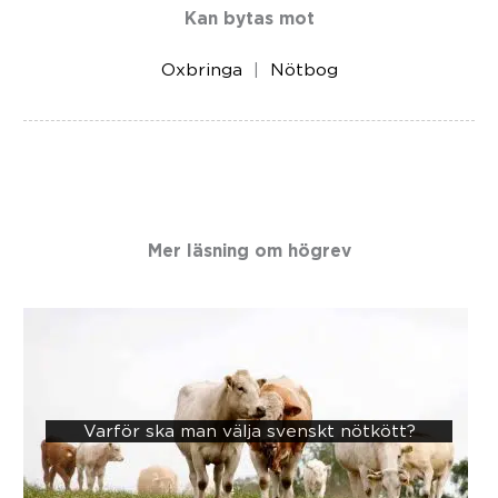
Kan bytas mot
Oxbringa
Nötbog
Mer läsning om
högrev
Varför ska man välja svenskt nötkött?